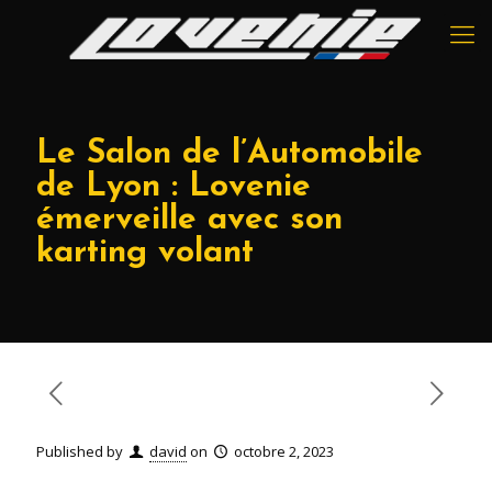
Le Salon de l’Automobile
de Lyon : Lovenie
émerveille avec son
karting volant
Published by
david
on
octobre 2, 2023